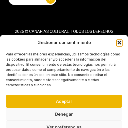
2026 © CANARIAS CULTURAL. TODOS LOS DERECHOS
RESERVADOS
Gestionar consentimiento
AVISO LEGAL
POLÍTICA DE PRIVACIDAD
Para ofrecer las mejores experiencias, utilizamos tecnologías como
las cookies para almacenar y/o acceder a la información del
POLÍTICA DE COOKIES (UE)
dispositivo. El consentimiento de estas tecnologías nos permitirá
procesar datos como el comportamiento de navegación o las
identificaciones únicas en este sitio. No consentir o retirar el
consentimiento, puede afectar negativamente a ciertas
características y funciones.
PROGRAMA KIT DIGITAL COFINANCIADO POR LOS FONDOS
NEXT GENERATION (EU) DEL MECANISMO DE
RECUPERACIÓN Y RESILIENCIA
Aceptar
Denegar
Ver preferencias