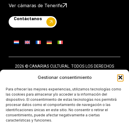
Ver cámaras de Tenerife
Contáctanos
2026 © CANARIAS CULTURAL. TODOS LOS DERECHOS
RESERVADOS
Gestionar consentimiento
AVISO LEGAL
POLÍTICA DE PRIVACIDAD
Para ofrecer las mejores experiencias, utilizamos tecnologías como
las cookies para almacenar y/o acceder a la información del
POLÍTICA DE COOKIES (UE)
dispositivo. El consentimiento de estas tecnologías nos permitirá
procesar datos como el comportamiento de navegación o las
identificaciones únicas en este sitio. No consentir o retirar el
consentimiento, puede afectar negativamente a ciertas
características y funciones.
PROGRAMA KIT DIGITAL COFINANCIADO POR LOS FONDOS