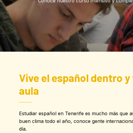
Conoce nuestro curso intensivo y comple
Vive el español dentro y 
aula
Estudiar español en Tenerife es mucho más que asis
buen clima todo el año, conoce gente internacional
día.