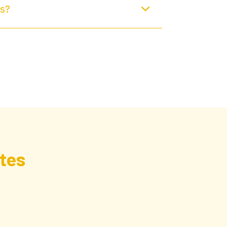
es?
tes