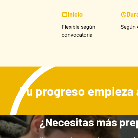
Inicio
Dur
Flexible según
Según o
convocatoria
Tu progreso empieza 
¿Necesitas más pre