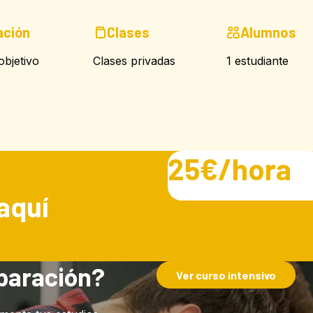
ación
Clases
Alumnos
bjetivo
Clases privadas
1 estudiante
25€/hora
aquí
paración?
Ver curso intensivo